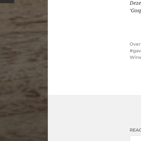
Deze
‘Gos
Ove
gav
Win
REAC