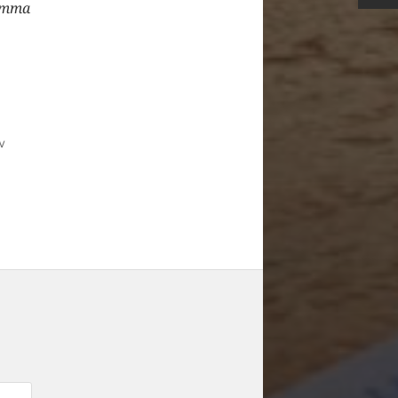
amma
w