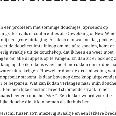
eb een probleem met sommige douchejes. Sproeiers op
ings, festivals of conferenties als Opwekking of New Wine 
 mij een grote uitdaging. Als ik na een warme dag plakkeri
eet de doucheruimte inloop om me af te spoelen, komt er 
erig straaltje uit de douchekop, dat ik heen en weer moet
ngen om alle druppels op te vangen. En dan zit er ook nog z
e knop op die ik telkens weer moet indrukken om er überh
water uit te krijgen. Hoewel er door de druk al weinig wat
de sproeier stroomt, is daar bovenop deze knop uitgevond
r te besparen. Wat kan ik dan verlangen naar mijn douch
s. Een heerlijke constant breed stromende straal. In het
kaans heet een douche:
‘stort’
. Een lekker woord voor die
lijke douche die ik kan nemen als ik thuis ben.
verschil tussen zo’n miezerig straaltje en een lekkere bred