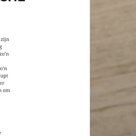
zijn
g
zo’n
o’n
aupt
er
en om
e
e