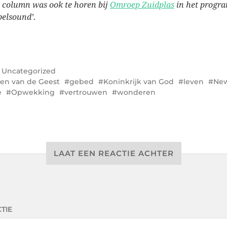
 column was ook te horen bij
Omroep Zuidplas
in het progr
pelsound’.
r
Uncategorized
en van de Geest
gebed
Koninkrijk van God
leven
Ne
e
Opwekking
vertrouwen
wonderen
LAAT EEN REACTIE ACHTER
TIE