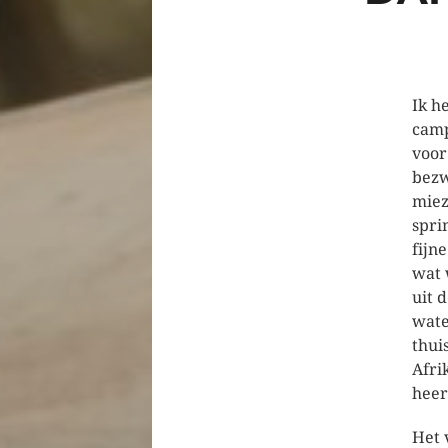
Ik h
camp
voor
bezw
miez
spri
fijn
wat 
uit 
wate
thui
Afri
heer
Het 