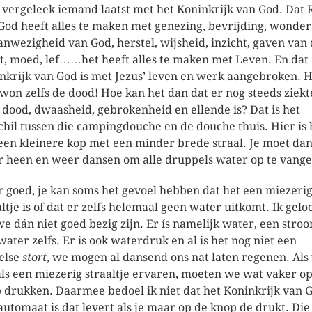
vergeleek iemand laatst met het Koninkrijk van God. Dat R
God heeft alles te maken met genezing, bevrijding, wonder
anwezigheid van God, herstel, wijsheid, inzicht, gaven van
t, moed, lef……het heeft alles te maken met Leven. En dat
nkrijk van God is met Jezus’ leven en werk aangebroken. H
won zelfs de dood! Hoe kan het dan dat er nog steeds ziekt
, dood, dwaasheid, gebrokenheid en ellende is? Dat is het
chil tussen die campingdouche en de douche thuis. Hier is 
een kleinere kop met een minder brede straal. Je moet da
 heen en weer dansen om alle druppels water op te vange
 goed, je kan soms het gevoel hebben dat het een miezeri
altje is of dat er zelfs helemaal geen water uitkomt. Ik gelo
we dán niet goed bezig zijn. Er ís namelijk water, een stro
water zelfs. Er is ook waterdruk en al is het nog niet een
else
stort
, we mogen al dansend ons nat laten regenen. Als
als een miezerig straaltje ervaren, moeten we wat vaker o
 drukken. Daarmee bedoel ik niet dat het Koninkrijk van 
automaat is dat levert als je maar op de knop de drukt. Die