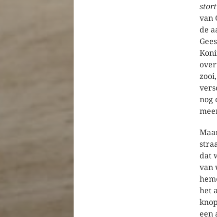
stort
van 
de a
Gees
Koni
over
zooi
vers
nog 
meer
Maar
stra
dat 
van 
hem
het 
knop
een 