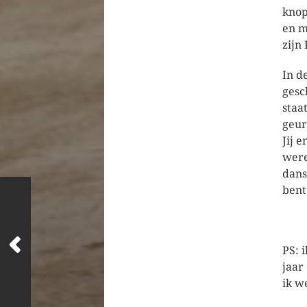
knop
en m
zijn
In d
gesc
staa
geur
Jij 
were
dans
bent
PS: 
jaar
ik we