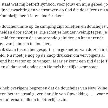
 staat wat mij betreft symbool voor jouw en mijn gebed, j
ijn verwachting en vertrouwen op God die door Jezus nu a
 Koninkrijk heeft laten doorbreken.
e doucheruimte op de camping zijn toiletten en douchejes 
heiden door schotjes. Die schotjes houden weinig tegen. Je
t midden tussen de sputterende geluiden en knetterende
en van je buren te douchen.
en ik staan tussen het gesputter en geknetter van de zooi in 
ld. Nu moet je nog op de knop drukken om vervolgens al
end het water op te vangen. Maar er komt een tijd dat je T
 en al dansend onder een Hemels heerlijke
stort
staat.
ik heb overigens begrepen dat de douchejes van New Wine 
 een betere straal gaven dan die van Opwekking…….voor 
et uiteraard alleen in letterlijke zin.