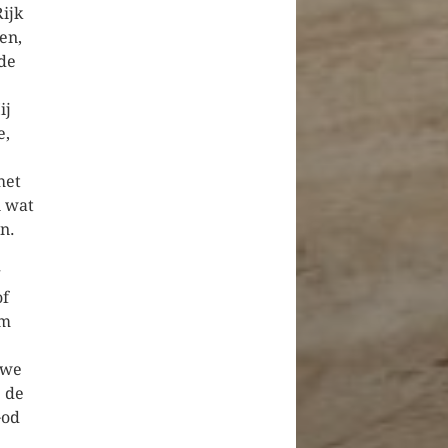
ijk
en,
 de
ij
e,
het
n wat
n.
g
of
om
 we
p de
God