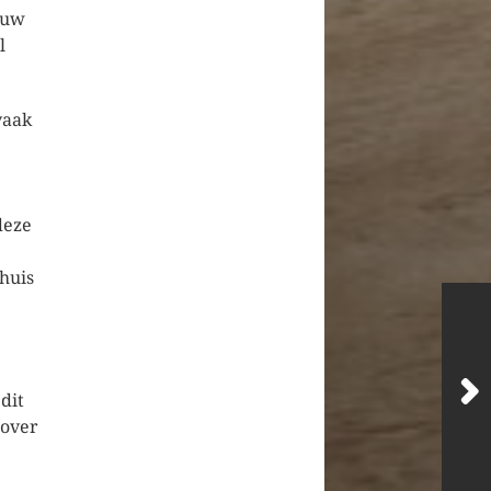
ouw
l
vaak
deze
huis
dit
zover