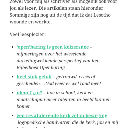
Zowel voor mij als schrijver als mogelijk ook voor
jou als lezer. Die artikelen staan hieronder.
Sommige zijn nog uit de tijd dat ik dat Lesotho
woonde en werkte.
Veel leesplezier!
‘open’baring is geen keizersnee
–
mijmeringen over het wisselende
duizelingwekkende perspectief van het
Bijbelboek Openbaring
heel stuk geluk
–
getrouwd, crisis of
gescheiden….God weet er wel raad mee!
idem C¿to?
–
hoe in school, kerk en
maatschappij meer talenten in beeld kunnen
komen
een revaliderende kerk zet in beweging
–
logopedische handvatten die de kerk, jou en mij