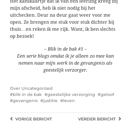
Het kanskaartje dat ik van een leerling kreeg bij
mijn afscheid, heb ik niet nodig bij het
uitchecken. Deur na deur gaat weer voor me
open. Ze brengen me stuk voor stuk dichter bij
thuis…en reken ik me rijk. Want, ik ben slechts
op bezoek!
–
Blik in de bak #1
–
Een serie blogs omdat ik je alleen zo mee kan
nemen naar mijn werk in de gevangenis
als
geestelijk verzorger
.
Over
Uncategorized
blik in de bak
geestelijke verzorging
geloof
gevangenis
justitie
leven
VORIGE
BERICHT
VERDER
BERICHT