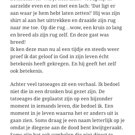
aarzelde even en zei met een lach: ‘Dat ligt er
aan waar je hem hebt laten zetten!’ Hij was zijn
shirt al aan het uittrekken en draaide zijn rug
naar me toe. Op die rug…wow, een kruis zo lang
en breed als zijn rug zelf. En deze gast was
breed!
Ik ken deze man nu al een tijdje en steeds weer
proef ik dat geloof in God in zijn leven écht
betekenis heeft gekregen. En hij geeft het zelf
ook betekenis.
Achter veel tatoeages zit een verhaal. Ik bedoel
niet die in een dronken bui gezet zijn. De
tatoeages die geplaatst zijn op een bijzonder
moment in iemands leven, die bedoel ik. Een
moment in je leven waarna het er anders uit is
gaan zien. Soms draag je een naam letterlijk op je
omdat je diegene aan de dood bent kwijtgeraakt.
Soms zijn het ook symbolen die niet direct te