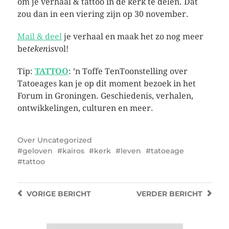
om je verhaal & tattoo in de kerk te delen. Dat
zou dan in een viering zijn op 30 november.
Mail & deel
je verhaal en maak het zo nog meer
be
teken
isvol!
Tip:
TATTOO
: ’n Toffe TenToonstelling over
Tatoeages kan je op dit moment bezoek in het
Forum in Groningen. Geschiedenis, verhalen,
ontwikkelingen, culturen en meer.
Over
Uncategorized
geloven
kairos
kerk
leven
tatoeage
tattoo
VORIGE
BERICHT
VERDER
BERICHT