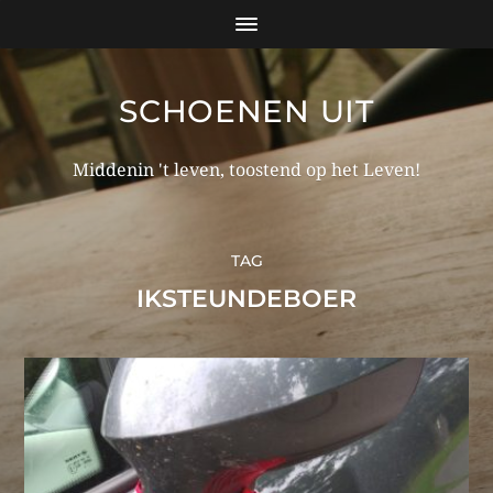
SCHOENEN UIT
Middenin 't leven, toostend op het Leven!
TAG
IKSTEUNDEBOER