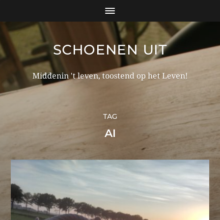
SCHOENEN UIT
Middenin 't leven, toostend op het Leven!
TAG
AI