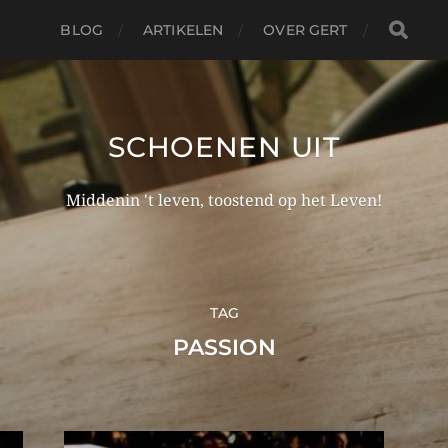
BLOG
ARTIKELEN
OVER GERT
SCHOENEN UIT
Middenin 't leven, toostend op het Leven!
TAG
PASSION