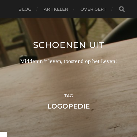
BLOG
ARTIKELEN
OVER GERT
SCHOENEN UIT
Middenin 't leven, toostend op het Leven!
TAG
LOGOPEDIE