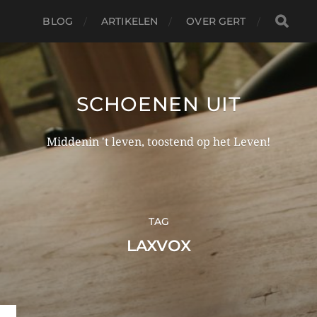
BLOG
ARTIKELEN
OVER GERT
SCHOENEN UIT
Middenin 't leven, toostend op het Leven!
TAG
LAXVOX