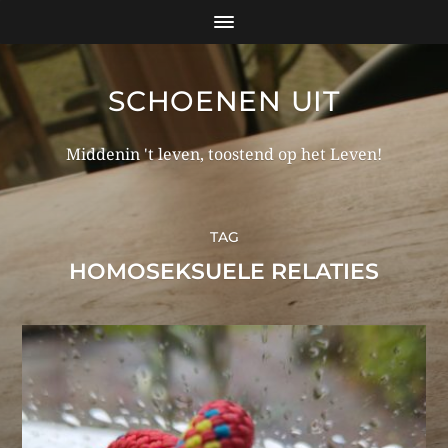
SCHOENEN UIT
Middenin 't leven, toostend op het Leven!
TAG
HOMOSEKSUELE RELATIES