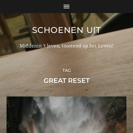
SCHOENEN UIT
Middenin 't leven, toostend op het Leven!
TAG
GREAT RESET