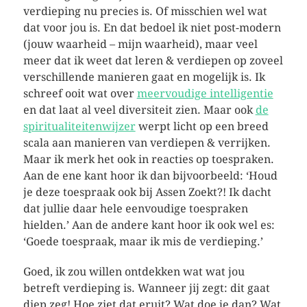
verdieping nu precies is. Of misschien wel wat
dat voor jou is. En dat bedoel ik niet post-modern
(jouw waarheid – mijn waarheid), maar veel
meer dat ik weet dat leren & verdiepen op zoveel
verschillende manieren gaat en mogelijk is. Ik
schreef ooit wat over
meervoudige intelligentie
en dat laat al veel diversiteit zien. Maar ook
de
spiritualiteitenwijzer
werpt licht op een breed
scala aan manieren van verdiepen & verrijken.
Maar ik merk het ook in reacties op toespraken.
Aan de ene kant hoor ik dan bijvoorbeeld: ‘Houd
je deze toespraak ook bij Assen Zoekt?! Ik dacht
dat jullie daar hele eenvoudige toespraken
hielden.’ Aan de andere kant hoor ik ook wel es:
‘Goede toespraak, maar ik mis de verdieping.’
Goed, ik zou willen ontdekken wat wat jou
betreft verdieping is. Wanneer jij zegt: dit gaat
diep zeg! Hoe ziet dat eruit? Wat doe je dan? Wat